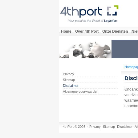
Home
Over 4th Port
Onze Diensten
Nie
Homepa
Privacy
Disc
Sitemap
Disclaimer
Ondanks
Algemene voorwaarden
voortvl
waarheen
daarvan
4thPort © 2026 -
Privacy
Sitemap
Disclaimer
A