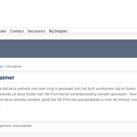
uws
Contact
Vacatures
MyShipper
ge
> Disclaimer
laimer
 dat deze website met veel zorg is gemaakt, kan het toch voorkomen dat er fouten
oeiende uit deze fouten kan 4th Port niet ter verantwoording worden geroepen. Voo
 deze website verwijst, geldt dat 4th Port niet aansprakelijk is voor de inhoud, no
.
lgemene voorwaarden