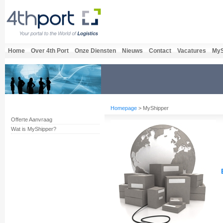
Home
Over 4th Port
Onze Diensten
Nieuws
Contact
Vacatures
MyS
Homepage
> MyShipper
Offerte Aanvraag
Wat is MyShipper?