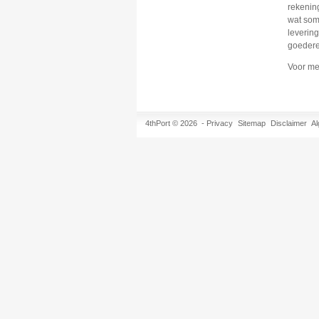
rekenin
wat som
leverin
goedere
Voor me
4thPort © 2026 -
Privacy
Sitemap
Disclaimer
A