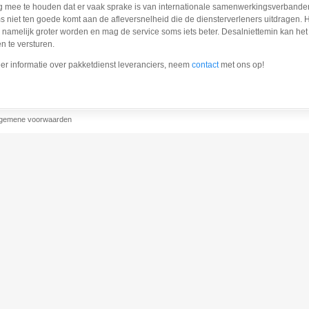
g mee te houden dat er vaak sprake is van internationale samenwerkingsverbanden 
s niet ten goede komt aan de afleversnelheid die de diensterverleners uitdragen. 
g namelijk groter worden en mag de service soms iets beter. Desalniettemin kan he
n te versturen.
er informatie over pakketdienst leveranciers, neem
contact
met ons op!
lgemene voorwaarden