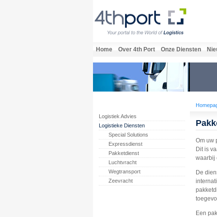
Home
Over 4th Port
Onze Diensten
Nie
Homepa
Logistiek Advies
Pakk
Logistieke Diensten
Special Solutions
Om uw p
Expressdienst
Dit is 
Pakketdienst
waarbij
Luchtvracht
Wegtransport
De dien
Zeevracht
interna
pakketd
toegevo
Een pak