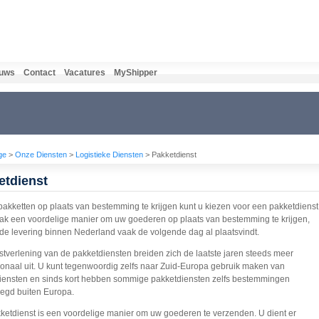
uws
Contact
Vacatures
MyShipper
ge
>
Onze Diensten
>
Logistieke Diensten
> Pakketdienst
etdienst
akketten op plaats van bestemming te krijgen kunt u kiezen voor een pakketdienst
vaak een voordelige manier om uw goederen op plaats van bestemming te krijgen,
 de levering binnen Nederland vaak de volgende dag al plaatsvindt.
stverlening van de pakketdiensten breiden zich de laatste jaren steeds meer
tionaal uit. U kunt tegenwoordig zelfs naar Zuid-Europa gebruik maken van
iensten en sinds kort hebben sommige pakketdiensten zelfs bestemmingen
egd buiten Europa.
ketdienst is een voordelige manier om uw goederen te verzenden. U dient er